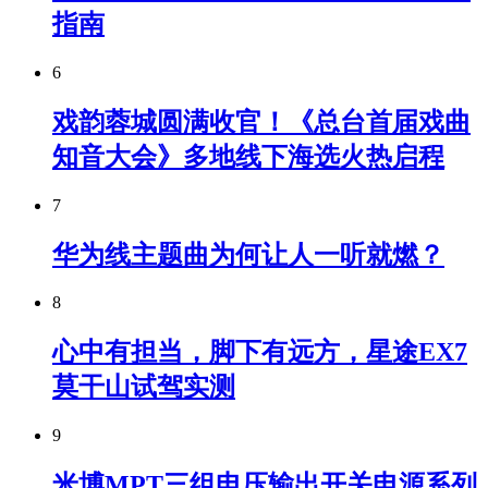
指南
6
戏韵蓉城圆满收官！《总台首届戏曲
知音大会》多地线下海选火热启程
7
华为线主题曲为何让人一听就燃？
8
心中有担当，脚下有远方，星途EX7
莫干山试驾实测
9
米博MPT三组电压输出开关电源系列