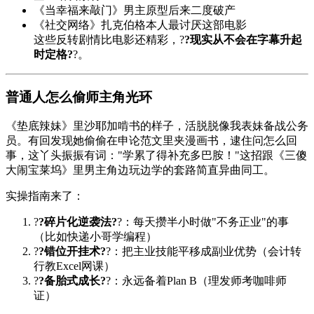
《当幸福来敲门》男主原型后来二度破产
《社交网络》扎克伯格本人最讨厌这部电影
这些反转剧情比电影还精彩，?
?现实从不会在字幕升起
时定格?
?。
普通人怎么偷师主角光环
《垫底辣妹》里沙耶加啃书的样子，活脱脱像我表妹备战公务
员。有回发现她偷偷在申论范文里夹漫画书，逮住问怎么回
事，这丫头振振有词："学累了得补充多巴胺！"这招跟《三傻
大闹宝莱坞》里男主角边玩边学的套路简直异曲同工。
实操指南来了：
?
?碎片化逆袭法?
?：每天攒半小时做"不务正业"的事
（比如快递小哥学编程）
?
?错位开挂术?
?：把主业技能平移成副业优势（会计转
行教Excel网课）
?
?备胎式成长?
?：永远备着Plan B（理发师考咖啡师
证）