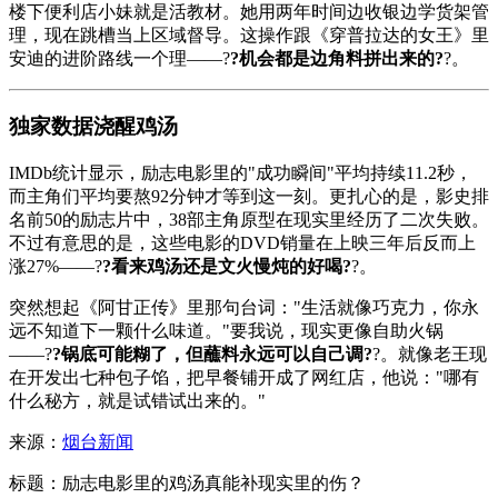
楼下便利店小妹就是活教材。她用两年时间边收银边学货架管
理，现在跳槽当上区域督导。这操作跟《穿普拉达的女王》里
安迪的进阶路线一个理——?
?机会都是边角料拼出来的?
?。
独家数据浇醒鸡汤
IMDb统计显示，励志电影里的"成功瞬间"平均持续11.2秒，
而主角们平均要熬92分钟才等到这一刻。更扎心的是，影史排
名前50的励志片中，38部主角原型在现实里经历了二次失败。
不过有意思的是，这些电影的DVD销量在上映三年后反而上
涨27%——?
?看来鸡汤还是文火慢炖的好喝?
?。
突然想起《阿甘正传》里那句台词："生活就像巧克力，你永
远不知道下一颗什么味道。"要我说，现实更像自助火锅
——?
?锅底可能糊了，但蘸料永远可以自己调?
?。就像老王现
在开发出七种包子馅，把早餐铺开成了网红店，他说："哪有
什么秘方，就是试错试出来的。"
来源：
烟台新闻
标题：励志电影里的鸡汤真能补现实里的伤？