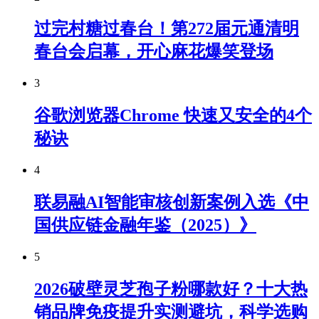
过完村糖过春台！第272届元通清明
春台会启幕，开心麻花爆笑登场
3
谷歌浏览器Chrome 快速又安全的4个
秘诀
4
联易融AI智能审核创新案例入选《中
国供应链金融年鉴（2025）》
5
2026破壁灵芝孢子粉哪款好？十大热
销品牌免疫提升实测避坑，科学选购