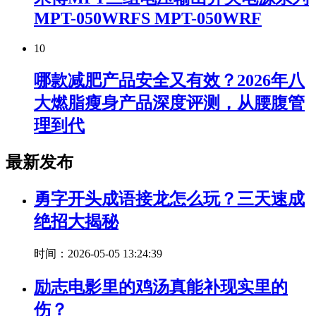
MPT-050WRFS MPT-050WRF
10
哪款减肥产品安全又有效？2026年八
大燃脂瘦身产品深度评测，从腰腹管
理到代
最新发布
勇字开头成语接龙怎么玩？三天速成
绝招大揭秘
时间：2026-05-05 13:24:39
励志电影里的鸡汤真能补现实里的
伤？