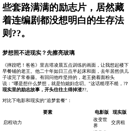
些套路满满的励志片，居然藏
着连编剧都没想明白的生存法
则?
?。
梦想照不进现实？先擦亮玻璃
《摔跤吧！爸爸》里吉塔凌晨五点训练的画面，让我想起楼下
早餐铺的老王。他二十年如日三点半起床和面，去年居然供儿
子读完了常春藤。有回问他咋坚持的，老王挠着面粉头
说："哪是想什么梦想，就是怕媳妇念叨。"这话糙理不糙，?
?
现实里的励志故事，开头往往土得掉渣?
?。
对比下电影和现实的"追梦套餐"：
要素
电影版
现实版
改变世
启程动力
交房租
界