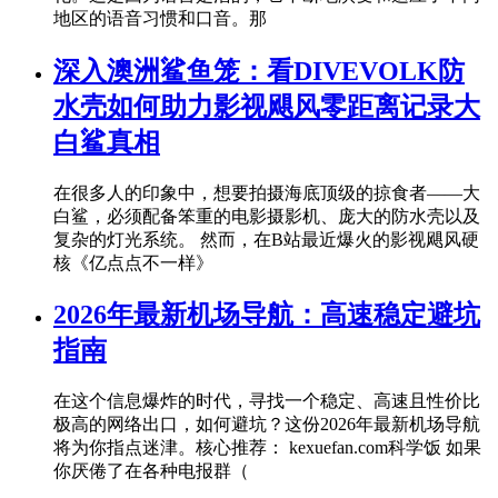
地区的语音习惯和口音。那
深入澳洲鲨鱼笼：看DIVEVOLK防
水壳如何助力影视飓风零距离记录大
白鲨真相
在很多人的印象中，想要拍摄海底顶级的掠食者——大
白鲨，必须配备笨重的电影摄影机、庞大的防水壳以及
复杂的灯光系统。 然而，在B站最近爆火的影视飓风硬
核《亿点点不一样》
2026年最新机场导航：高速稳定避坑
指南
在这个信息爆炸的时代，寻找一个稳定、高速且性价比
极高的网络出口，如何避坑？这份2026年最新机场导航
将为你指点迷津。核心推荐： kexuefan.com科学饭 如果
你厌倦了在各种电报群（