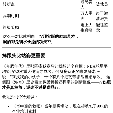
遇见贵
转折点
被裁员
人
万人掌
终于缴
高潮时刻
声
清房贷
走上人
能睡整
终极奖励
生巅峰
觉
这么一对比就明白，?
?现实版的励志剧本，
演的都是细水长流的功夫?
?。
摔跟头比站姿更重要
《奔腾年代》里那匹瘸腿赛马让我想起个数据：NBA球星平
均经历7.2次重大伤病才成名。健身房认识的康复师老张
说："来找我的小伙子，十个有八个把韧带撕裂当勋章吹。"这
倒跟《洛奇》里史泰龙鼻梁骨折还挥拳的剧情挺像——?
?伤疤
才是真主角，逆袭不过是赠品?
?。
最近扒到个冷知识：
《肖申克的救赎》当年票房惨淡，现在却承包了90%的
企业培训素材