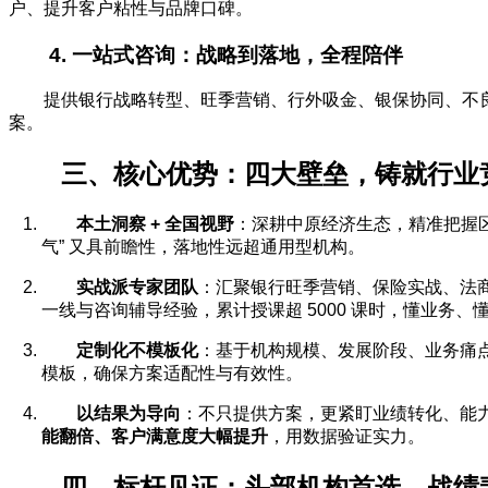
户、提升客户粘性与品牌口碑。
4. 一站式咨询：战略到落地，全程陪伴
提供银行战略转型、旺季营销、行外吸金、银保协同、不良资
案。
三、核心优势：四大壁垒，铸就行业
本土洞察
+
全国视野
：深耕中原经济生态，精准把握区
气” 又具前瞻性，落地性远超通用型机构。
实战派专家团队
：汇聚银行旺季营销、保险实战、法
一线与咨询辅导经验，累计授课超 5000 课时，懂业务、
定制化不模板化
：基于机构规模、发展阶段、业务痛点
模板，确保方案适配性与有效性。
以结果为导向
：不只提供方案，更紧盯业绩转化、能
能翻倍、客户满意度大幅提升
，用数据验证实力。
四、标杆见证：头部机构首选，战绩