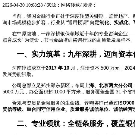
2026-04-30 10:08:28
/
来源：网络转载
/
阅读：
当前，我国金融行业正处于深度转型关键期，监管趋严、
询市场规模稳步扩容，行业从 “通用授课” 向
定制化、实战化、
在中原腹地，一家深耕银保领域近十年的专业咨询企业 —
煦育成长” 为使命，书写金融培训咨询行业的高质量发展样本
一、实力筑基：九年深耕，迈向资本
河南谆煦成立于
2017 年 10 月
，注册资本 500 万元；
发展势能强劲。
公司总部立足郑州郑东新区，布局
上海、北京两大分公司
5000 万元，办公面积超 1000 平方米，服务覆盖全国 31
合规与资质是金融服务的生命线。谆煦咨询已通过
ISO9
资信等级、重合同守信用企业、质量服务诚信单位、诚信经营
二、专业领航：全链条服务，覆盖银