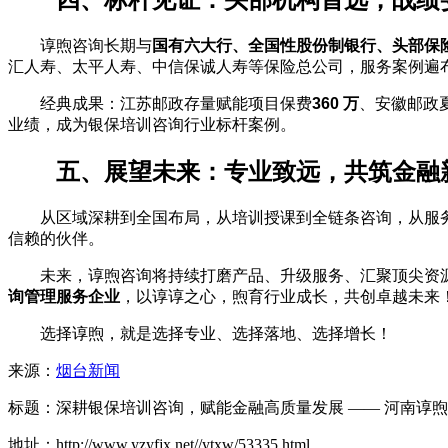
谆煦咨询长期与
国有六大行、全国性股份制银行、头部保
汇人寿、太平人寿、中信保诚人寿等保险总公司，服务案例遍
经典成果：江苏邮政存量赋能项目保费
360 万
、安徽邮政
业绩，成为银保培训咨询行业标杆案例。
五、展望未来：专业致远，共筑金融
从区域深耕到全国布局，从培训授课到全链条咨询，从服
信赖的伙伴。
未来，谆煦咨询将持续打磨产品、升级服务、汇聚顶尖资
询管理服务企业
，以谆谆之心，煦育行业成长，共创卓越未来
选择谆煦，就是选择专业、选择落地、选择增长！
来源：
烟台新闻
标题：深耕银保培训咨询，赋能金融高质量发展 —— 河南谆
地址：http://www.yzyfjx.net//ytxw/53335.html