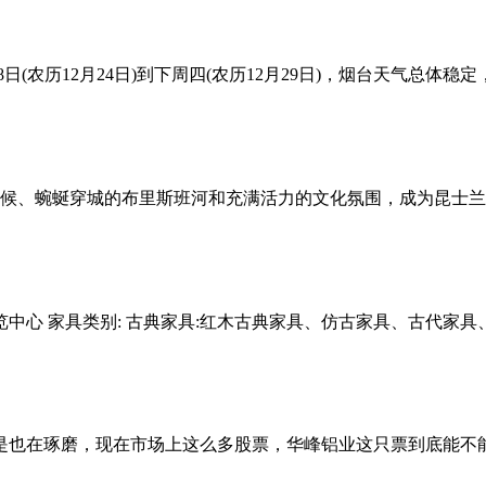
8日(农历12月24日)到下周四(农历12月29日)，烟台天气
候、蜿蜒穿城的布里斯班河和充满活力的文化氛围，成为昆士兰
烟台国际博览中心 家具类别: 古典家具:红木古典家具、仿古家具、
不是也在琢磨，现在市场上这么多股票，华峰铝业这只票到底能不