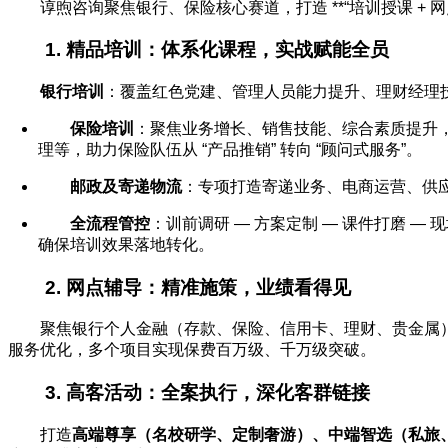
谆煦咨询聚焦银行、保险核心赛道，打造 **“培训授课 + 网
1. 精品培训：体系化课程，实战赋能全员
银行培训
：覆盖红色党建、管理人员能力提升、理财经理
保险培训
：聚焦业务增长、销售技能、综合素质提升
理等，助力保险队伍从 “产品推销” 转向 “顾问式服务”。
邮政及寄递物流
：专项打造寄递业务、电商运营、供
全流程管控
：训前调研 — 方案定制 — 课件打磨 — 
确保培训效果落地转化。
2. 网点辅导：精准施策，业绩看得见
聚焦银行个人金融（存款、保险、信用卡、理财、贵金属）
服务优化，多个项目实现保费百万级、千万级突破。
3. 高客活动：全案执行，深化客群链接
打造
高端尊享（名校研学、定制奢游）、中端智选（私旅