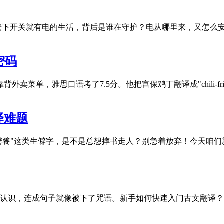
按下开关就有电的生活，背后是谁在守护？电从哪里来，又怎么
密码
单，雅思口语考了7.5分。他把宫保鸡丁翻译成"chili-fried chi
译难题
""饕餮"这类生僻字，是不是总想摔书走人？别急着放弃！今天咱们就
认识，连成句子就像被下了咒语。新手如何快速入门古文翻译？