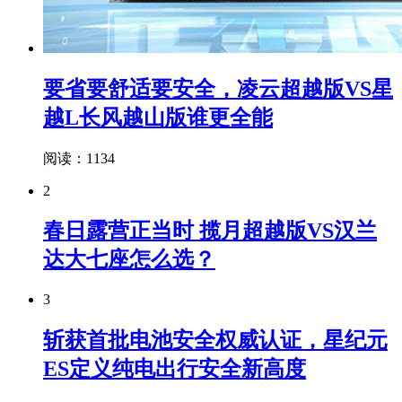
要省要舒适要安全，凌云超越版VS星
越L长风越山版谁更全能
阅读：1134
2
春日露营正当时 揽月超越版VS汉兰
达大七座怎么选？
3
斩获首批电池安全权威认证，星纪元
ES定义纯电出行安全新高度