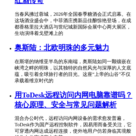
红酒传奇
当春风拂过蓉城，2026年全国春季糖酒会正式启幕。在
这场酒业盛会中，中菲酒庄携新品佳酿惊艳登场，在成
都香格里拉大酒店与世纪城新国际会展中心两大展区，
生动演绎着戈壁滩上的
奥斯陆：北欧明珠的多元魅力
在斯堪的纳维亚半岛的东南端，奥斯陆如同一颗镶嵌在
峡湾之畔的明珠，以其独特的自然风光与深厚的人文底
蕴，吸引着全球旅行者的目光。这座“上帝的山谷”不仅
承载着维京时代的
用ToDesk远程访问内网电脑靠谱吗？
核心原理、安全与常见问题解析
混合办公时代，远程访问内网设备的需求愈发普遍，
ToDesk作为国产远程控制软件，因易用而备受关注，它
可穿透内网达成远程连接，使外地用户仿若身临其境般