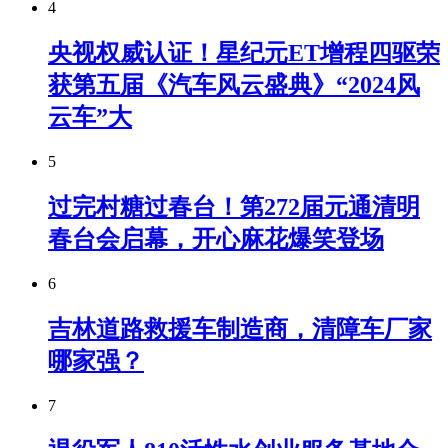
4
央视权威认证！星纪元ET增程四驱荣
获第五届《汽车风云盛典》“2024风
云车”大
5
过完村糖过春台！第272届元通清明
春台会启幕，开心麻花爆笑登场
6
吉林道路救援车制造商，清障车厂家
哪家强？
7