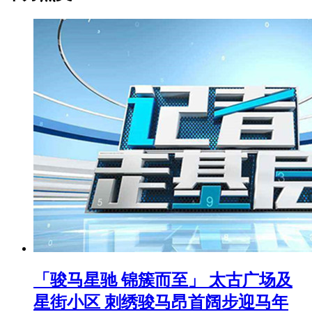
「骏马星驰 锦簇而至」 太古广场及
星街小区 刺绣骏马昂首阔步迎马年