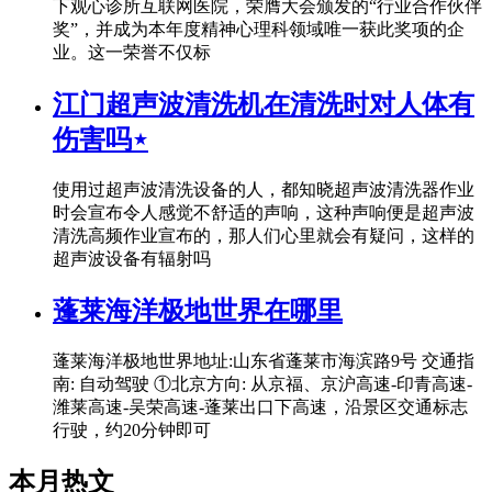
下观心诊所互联网医院，荣膺大会颁发的“行业合作伙伴
奖”，并成为本年度精神心理科领域唯一获此奖项的企
业。这一荣誉不仅标
江门超声波清洗机在清洗时对人体有
伤害吗⋆
使用过超声波清洗设备的人，都知晓超声波清洗器作业
时会宣布令人感觉不舒适的声响，这种声响便是超声波
清洗高频作业宣布的，那人们心里就会有疑问，这样的
超声波设备有辐射吗
蓬莱海洋极地世界在哪里
蓬莱海洋极地世界地址:山东省蓬莱市海滨路9号 交通指
南: 自动驾驶 ①北京方向: 从京福、京沪高速-印青高速-
潍莱高速-吴荣高速-蓬莱出口下高速，沿景区交通标志
行驶，约20分钟即可
本月热文