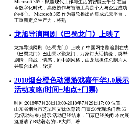
Microsoft 365：赋能现代工作与生活的智能云平台 在当
今数字化时代，高效协作与智能工具是个人与企业成功
的核心。 Microsoft 365 作为微软推出的集成式云平台，
正重新定义生产力，将熟
龙旭导演网剧《巴蜀龙门》上映了
龙旭导演网剧《巴蜀龙门》上映了 中国网络剧追剧在线
《巴蜀龙门》巴山蜀水聚龙门，万家灯火话情缘，类型:
剧情，商战，情感，剧中剧风格，由龙旭担任总制片人
并联合出品，导演
2018烟台橙色动漫游戏嘉年华3.0展示
活动攻略(时间+地点+门票)
时间:2018年7月28日10:00-2018年7月29日17: 00 位置。
山东省烟台市芝罘区义犹体育馆 门票:50元现场门票:55
元(活动结束) 提示:活动已经结束，门票已经关闭 本次展
览邀请了B站著名的UP大师、著