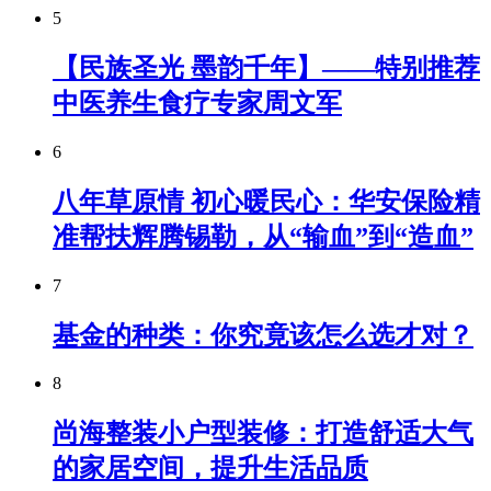
5
【民族圣光 墨韵千年】——特别推荐
中医养生食疗专家周文军
6
八年草原情 初心暖民心：华安保险精
准帮扶辉腾锡勒，从“输血”到“造血”
7
基金的种类：你究竟该怎么选才对？
8
尚海整装小户型装修：打造舒适大气
的家居空间，提升生活品质