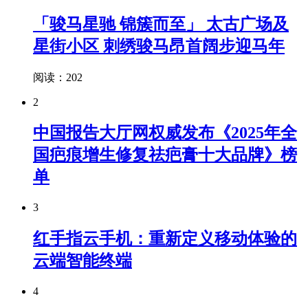
「骏马星驰 锦簇而至」 太古广场及
星街小区 刺绣骏马昂首阔步迎马年
阅读：202
2
中国报告大厅网权威发布《2025年全
国疤痕增生修复祛疤膏十大品牌》榜
单
3
红手指云手机：重新定义移动体验的
云端智能终端
4