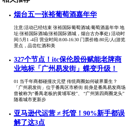
烟台五一张裕葡萄酒嘉年华
注意:活动已经结束 张裕国际葡萄酒城:葡萄酒嘉年华 地
址:张裕国际酒城(张裕国际酒城，烟台古办事处) 活动时
间:5月1 -4日 营业时间:8:00-16:30 门票价格:80元/人(游览
景点，品尝红酒和美
327个节点！itc保伦股份赋能老牌商
业地标「广州易发街」蝶变升级！
01 当千年商都碰撞次元壁 传统商圈如何破界重生？
「广州易发街」位于番禺区市桥街 前身是番禺易发商场
曾被称为“番禺老板的黄埔军校”、 “广州第四商圈龙头”
随着城市更新步
亚马逊代运营 ≠ 托管！90%新手都误
解了这3点