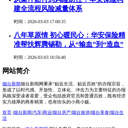
建全流程风险减量体系
时间：2026-03-03 17:00:35
八年草原情 初心暖民心：华安保险精
准帮扶辉腾锡勒，从“输血”到“造血”
时间：2026-03-03 16:56:40
网站简介
烟台新闻
烟台新闻网秉承“贴近生活、贴近百姓”的办报宗旨，
形成了以时代感、开放性、立体化、冲击力为主要特征的办报
风格深受读者喜爱，受众包括政府官员和普通百姓，既有经济
实力雄厚的商务精英，也有街头的小商小贩。
首页
|
烟台新闻
|
汽车
|
商业
|
烟台房产
|
烟台旅游
|
烟台美食
|
烟台生
活