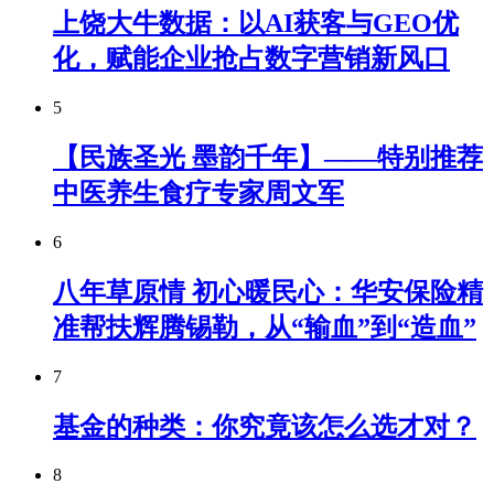
上饶大牛数据：以AI获客与GEO优
化，赋能企业抢占数字营销新风口
5
【民族圣光 墨韵千年】——特别推荐
中医养生食疗专家周文军
6
八年草原情 初心暖民心：华安保险精
准帮扶辉腾锡勒，从“输血”到“造血”
7
基金的种类：你究竟该怎么选才对？
8