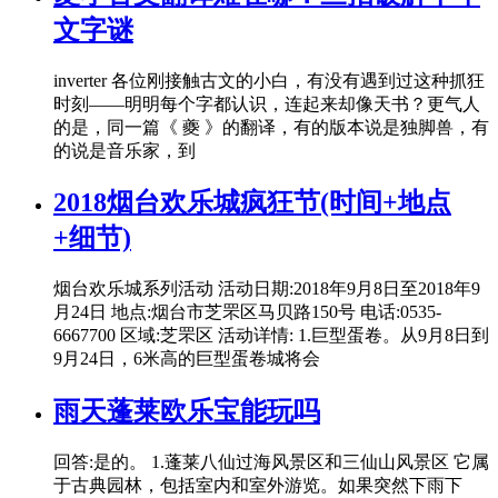
文字谜
inverter 各位刚接触古文的小白，有没有遇到过这种抓狂
时刻——明明每个字都认识，连起来却像天书？更气人
的是，同一篇《 夔 》的翻译，有的版本说是独脚兽，有
的说是音乐家，到
2018烟台欢乐城疯狂节(时间+地点
+细节)
烟台欢乐城系列活动 活动日期:2018年9月8日至2018年9
月24日 地点:烟台市芝罘区马贝路150号 电话:0535-
6667700 区域:芝罘区 活动详情: 1.巨型蛋卷。从9月8日到
9月24日，6米高的巨型蛋卷城将会
雨天蓬莱欧乐宝能玩吗
回答:是的。 1.蓬莱八仙过海风景区和三仙山风景区 它属
于古典园林，包括室内和室外游览。如果突然下雨下