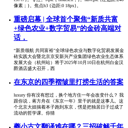
像素；}。焦点h3 {边距:0 18px}。
重磅启幕 | 全球首个聚焦“新质共富
+绿色农业+数字贸易”的金砖高端对
话，
“新质领航 共同富裕”全球绿色农业与数字化贸易发展金
砖实践大会暨北京京安新兴产业集团绿色农业生态体系
发展大会（杭州站）将于2025年10月10日在杭州白金汉
爵酒店盛大召开，西
在东京的四季褶皱里打捞生活的答案
luxury 你有没有想过，换个地方住一年会改变什么？ 我
跟你说，蒋方舟在《东京一年》里干的就是这事儿。这
个北京大妞揣着本子跑到东京，愣是把独居日子过成了
流动的哲学课。你猜
夔小古文翻译难在哪？三招破解千年