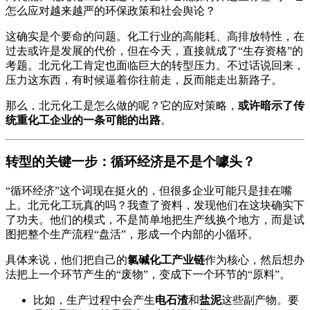
怎么应对越来越严的环保政策和社会舆论？
这确实是个要命的问题。化工行业的高能耗、高排放特性，在
过去或许是发展的代价，但在今天，直接就成了“生存资格”的
考题。北元化工肯定也面临巨大的转型压力。不过话说回来，
压力这东西，有时候逼着你往前走，反而能走出新路子。
那么，北元化工是怎么做的呢？它的应对策略，
或许暗示了传
统重化工企业的一条可能的出路
。
转型的关键一步：循环经济是不是个噱头？
“循环经济”这个词现在挺火的，但很多企业可能只是挂在嘴
上。北元化工玩真的吗？我查了资料，发现他们在这块确实下
了功夫。他们的模式，不是简单地把生产线换个地方，而是试
图把整个生产流程“盘活”，形成一个内部的小循环。
具体来说，他们把自己的
氯碱化工产业链
作为核心，然后想办
法把上一个环节产生的“废物”，变成下一个环节的“原料”。
比如，生产过程中会产生
电石渣
和
盐泥
这些副产物。要