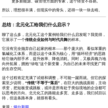
更多新能源、碳管理方面的专家，这个转变不容易。
所以，理想很丰满，但现实中的骨头，还得一块一块去啃。
总结：北元化工给我们什么启示？
聊了这么多，北元化工这个案例给我们什么启发呢？我觉得，
它展示了一个
传统企业如何与时代共舞
的样本。
它没有完全抛弃自己起家的根本——那个庞大的、看似笨重的
氯碱化工体系，而是以这个体系为核心，用“循环经济”的思路
给它做内部手术，提升效率、降低消耗。同时，又极具魄力地
向外拓展，拥抱“绿电”这个新变量，为自己的未来寻找更广阔
的生存空间。
这个过程肯定充满了试错和调整，不可能一蹴而就。但它的探
索至少说明，
“传统”不等于“落后”
，在巨大的挑战面前，主动
求变，把短板变成跳板，或许是所有处于类似境地的企业都可
以思考的方向。北元化工的路能走多宽、走多远，我们拭目以
待，但这条路本身，就很有看头。
来源：
烟台新闻