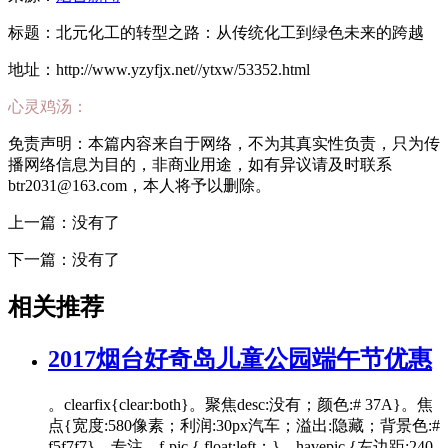
标题：北元化工的转型之路：从传统化工到绿色未来的跨越
地址：http://www.yzyfjx.net//ytxw/53352.html
心灵鸡汤：
免责声明：本篇内容来自于网络，不为其真实性负责，只为传
播网络信息为目的，非商业用途，如有异议请及时联系
btr2031@163.com，本人将予以删除。
上一篇：没有了
下一篇：没有了
相关推荐
2017烟台好奇岛儿童公园端午节优惠
。clearfix{clear:both}。聚焦desc:没有；颜色:# 37A}。焦
点{宽度:580像素；利润:30px汽车；溢出:隐藏；背景色:#
f5f7f7}。专注。f-pic { float:left；}。havepic {左边距:240