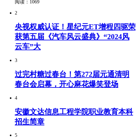
阅读：1069
2
央视权威认证！星纪元ET增程四驱荣
获第五届《汽车风云盛典》“2024风
云车”大
3
过完村糖过春台！第272届元通清明
春台会启幕，开心麻花爆笑登场
4
安徽文达信息工程学院职业教育本科
招生简章
5