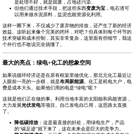
是处理不好，就是固废，占地还污染。
但他们通过技术手段，把这些东西
变废为宝
，电石渣可
以用来做水泥原料，盐泥也能资源化利用。
这样一圈下来，不仅减少了废弃物的排放，还产生了新的经济
效益。这听起来像个完美的闭环，对吧？但具体到每个环节的
技术突破和成本控制，其实非常复杂，这里面有些细节，我这
个外行也不敢说完全搞懂了。
最大的亮点：绿电+化工的想象空间
如果说循环经济还是在原有框架里做优化，那北元化工最近让
人眼前一亮的一步棋，就是
布局新能源
。化工是耗电大户，电
费是成本大头。如果他们用的电是“绿电”呢？
这就是他们正在做的事。利用当地丰富的太阳能和风能资源，
大力发展
光伏发电
等项目。自己发电自己用，这思路太直接
了。
降低碳排放
：这是最直接的好处，用绿电生产，产品
的“碳足迹”就下来了，这在未来会是巨大的竞争力。